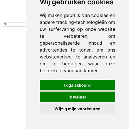
Wij gebruiken cookies
«« Begin
« Vorige
1
2
3
4
5
6
7
Wij maken gebruik van cookies en
Toon #
Aantal
andere tracking-technologieën om
uw surfervaring op onze website
Resultaten 141 - 129 van 129
© 2012-2026 Trade Med B.V. -
by Selious B.V.
te verbeteren, om
gepersonaliseerde inhoud en
advertenties te tonen, om ons
websiteverkeer te analyseren en
om te begrijpen waar onze
bezoekers vandaan komen.
Ik ga akkoord
Ik weiger
Wijzig mijn voorkeuren