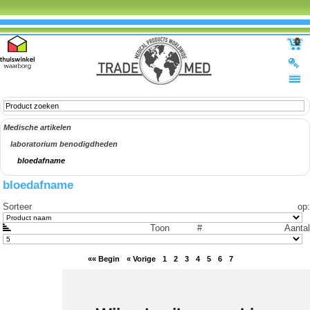
0
Medische artikelen
laboratorium benodigdheden
bloedafname
bloedafname
Sorteer op
:
Toon #
Aantal
«« Begin
« Vorige
1
2
3
4
5
6
7
Resultaten 141 - 129 van 129