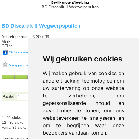
Bekijk grote afbeelding
BD Discardit II Wegwerpspuiten
BD Discardit II Wegwerpspuiten
Artikelnummer:
I3 300296
Merk:
BD BECTON DICKINSON
GTIN:
30382903002963
Stel een vraag over dit product
Wij gebruiken cookies
Voeg product toe aan favorieten
Wij maken gebruik van cookies en
andere tracking-technologieën om
uw surfervaring op onze website
te verbeteren, om
Aantal:
gepersonaliseerde inhoud en
advertenties te tonen, om ons
websiteverkeer te analyseren en
1 - 11 stuks
€ 8.60 excl.
€
10.41
incl. 21% BTW
12 - 35 stuks
€ 8.38 excl.
€ 10.14 incl. 21% BTW
om te begrijpen waar onze
Vanaf 36 stuks
€ 8.15 excl.
€ 9.86 incl. 21% BTW
bezoekers vandaan komen.
2-delige spuiten met glashelder spuitvat, waardoor de inhoud makkelijker te