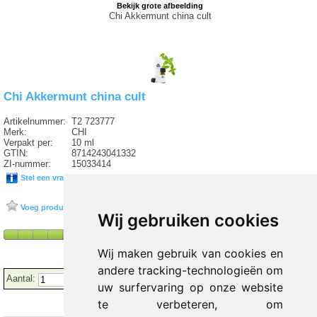
Bekijk grote afbeelding
Chi Akkermunt china cult
Chi Akkermunt china cult
Artikelnummer:
T2 723777
Merk:
CHI
Verpakt per:
10 ml
GTIN:
8714243041332
ZI-nummer:
15033414
Stel een vraag over dit product
Voeg product toe aan favorieten
Wij gebruiken cookies
Wij maken gebruik van cookies en
andere tracking-technologieën om
Aantal:
uw surfervaring op onze website
te verbeteren, om