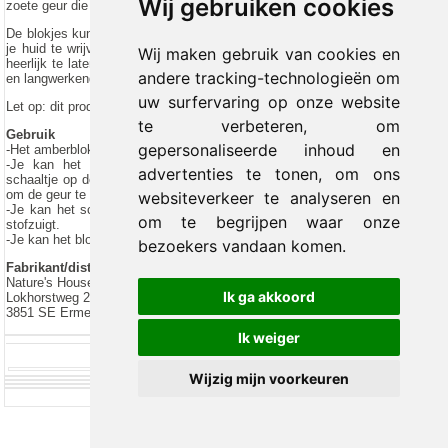
Wij gebruiken cookies
zoete geur die maandenlang blijft hangen in je huis.
De blokjes kunnen ook als een natuurlijk parfum worden gebruikt door ze op
je huid te wrijven of in de kast in een jutezakje op te hangen om je kleren
Wij maken gebruik van cookies en
heerlijk te laten ruiken. De parfumblokjes zijn daarom populair als een leuk
andere tracking-technologieën om
en langwerkend cadeautje!
uw surfervaring op onze website
Let op: dit product wordt per stuk verkocht (zonder schaaltje).
te verbeteren, om
Gebruik
gepersonaliseerde inhoud en
-Het amberblokje kan in huis gelegd worden op een schaaltje
-Je kan het schraapsel in een geurbrander doen smelten, of op een
advertenties te tonen, om ons
schaaltje op de verwarming. Een paar keer per dag aanzetten is voldoende
om de geur te verspreiden in huis.
websiteverkeer te analyseren en
-Je kan het schraapsel op stofzuigen om de geur te verspreiden terwijl je
om te begrijpen waar onze
stofzuigt.
-Je kan het blokje op de huid wrijven als parfum.
bezoekers vandaan komen.
Fabrikant/distributeur
Nature's House
Ik ga akkoord
Lokhorstweg 28
3851 SE Ermelo
Ik weiger
Wijzig mijn voorkeuren
© 2012-2026 Trade Med B.V. -
by Selious B.V.