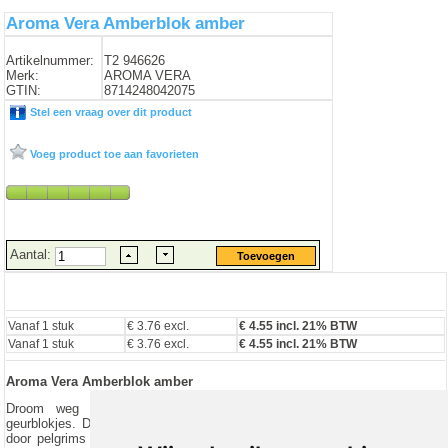
Aroma Vera Amberblok amber
Artikelnummer:
T2 946626
Merk:
AROMA VERA
GTIN:
8714248042075
Stel een vraag over dit product
Voeg product toe aan favorieten
Aantal:
Vanaf 1 stuk
€ 3.76 excl.
€
4.55
incl. 21% BTW
Vanaf 1 stuk
€ 3.76 excl.
€ 4.55 incl. 21% BTW
Aroma Vera Amberblok amber
Droom weg met de heerlijke, natuurlijke geuren van Aroma Vera
geurblokjes. Deze luxueuze parfumblokjes worden al eeuwenlang gebruikt
door pelgrims in het Midden-Oosten. Ze geven een relaxerende warme en