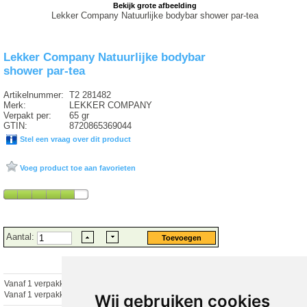
Bekijk grote afbeelding
Lekker Company Natuurlijke bodybar shower par-tea
Lekker Company Natuurlijke bodybar
shower par-tea
Artikelnummer:
T2 281482
Merk:
LEKKER COMPANY
Verpakt per:
65 gr
GTIN:
8720865369044
Stel een vraag over dit product
Voeg product toe aan favorieten
Aantal:
Vanaf 1 verpakking
€ 5.78 excl.
€
6.99
incl. 21% BTW
Vanaf 1 verpakking
€ 5.78 excl.
€ 6.99 incl. 21% BTW
Wij gebruiken cookies