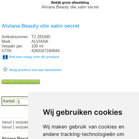
Bekijk grote afbeelding
Alviana Beauty olie satin secret
Alviana Beauty olie satin secret
Artikelnummer:
T2 281845
Merk:
ALVIANA
Verpakt per:
100 ml
GTIN:
4260167184944
Stel een vraag over dit product
Voeg product toe aan favorieten
Aantal:
Wij gebruiken cookies
Vanaf 1 verpakking
€ 7.28 excl.
€
8.81
incl. 21% BTW
Wij maken gebruik van cookies en
Vanaf 1 verpakking
€ 7.28 excl.
€ 8.81 incl. 21% BTW
andere tracking-technologieën om
Alviana Beauty olie satin secret