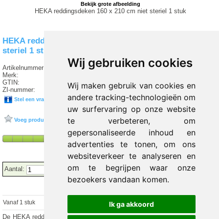
Bekijk grote afbeelding
HEKA reddingsdeken 160 x 210 cm niet steriel 1 stuk
HEKA reddingsdeken 160 x 210 cm niet
steriel 1 stuk
Wij gebruiken cookies
Artikelnummer:
T3 50221
Merk:
HEKA
GTIN:
8715886005989
Wij maken gebruik van cookies en
ZI-nummer:
15575861
andere tracking-technologieën om
Stel een vraag over dit product
uw surfervaring op onze website
te verbeteren, om
Voeg product toe aan favorieten
gepersonaliseerde inhoud en
advertenties te tonen, om ons
websiteverkeer te analyseren en
om te begrijpen waar onze
Aantal:
bezoekers vandaan komen.
Vanaf 1 stuk
€ 1.11 excl.
€
1.34
incl. 21% BTW
Ik ga akkoord
De HEKA reddingsdeken is een sterke reddingsdeken die beschermt tegen