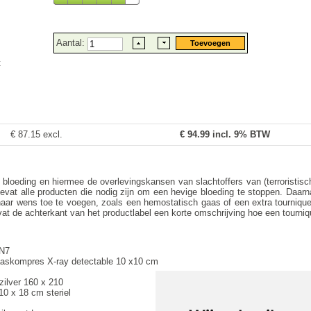
Aantal:
t
€ 87.15 excl.
€
94.99
incl. 9% BTW
 bloeding en hiermee de overlevingskansen van slachtoffers van (terroristis
vat alle producten die nodig zijn om een hevige bloeding te stoppen. Daarn
aar wens toe te voegen, zoals een hemostatisch gaas of een extra tournique
at de achterkant van het productlabel een korte omschrijving hoe een tourniq
EN7
aaskompres X-ray detectable 10 x10 cm
ilver 160 x 210
0 x 18 cm steriel