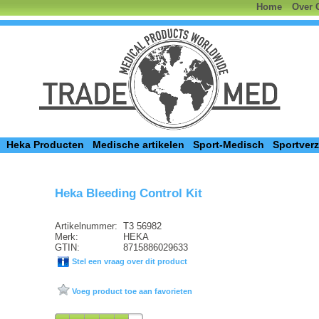
Home
Over 
Heka Producten
Medische artikelen
Sport-Medisch
Sportver
Heka Bleeding Control Kit
Artikelnummer:
T3 56982
Merk:
HEKA
GTIN:
8715886029633
Stel een vraag over dit product
Voeg product toe aan favorieten