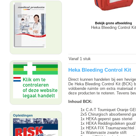
Bekijk grote afbeelding
Heka Bleeding Control Ki
Vanaf 1 stuk
Heka Bleeding Control Kit
Direct kunnen handelen bij een hevige
De Heka Bleeding Control Kit (BCK) be
voldoende ruimte om extra materiaal n
deze producten te noteren. Tevens bev
Inhoud BCK:
1x C-A-T Tourniquet Oranje G
2x5 Chirurgisch absorberend g
Opleidingen
1x HEKA geperst gaas steriel
1x HEKA Reddingsdeken goud/z
1x HEKA FIX Traumazwachtel 1
1x Watervaste zwarte stift