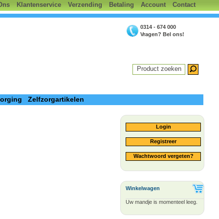
Ons
Klantenservice
Verzending
Betaling
Account
Contact
0314 - 674 000
Vragen? Bel ons!
Product zoeken
zorging
Zelfzorgartikelen
Login
Registreer
Wachtwoord vergeten?
Winkelwagen
Uw mandje is momenteel leeg.