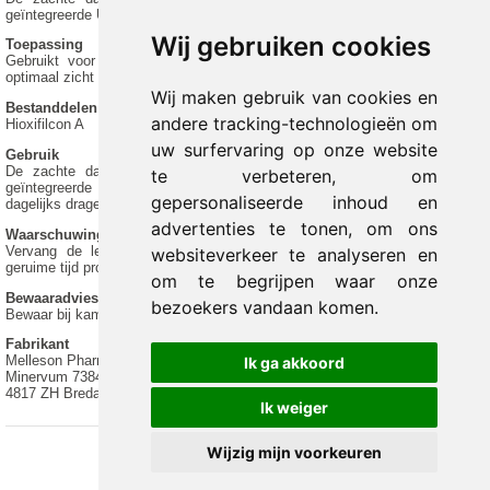
geïntegreerde UV-bescherming en met een optimaal draagniveau.
Wij gebruiken cookies
Toepassing
Gebruikt voor het corrigeren van zichtafwijkingen, zodat men weer een
optimaal zicht heeft en met een optimaal draagcomfort.
Wij maken gebruik van cookies en
Bestanddelen
andere tracking-technologieën om
Hioxifilcon A
uw surfervaring op onze website
Gebruik
De zachte daglenzen van Unicare zijn lenzen van hoge kwaliteit met
te verbeteren, om
geïntegreerde UV-bescherming. De contactlenzen zijn ontworpen voor het
gepersonaliseerde inhoud en
dagelijks dragen en dienen na 1 dag te worden vervangen.
advertenties te tonen, om ons
Waarschuwing
Vervang de lens elke dag, gebruik de lens uitsluitend wanneer al een
websiteverkeer te analyseren en
geruime tijd probleemloos zachte lenzen worden gedragen.
om te begrijpen waar onze
Bewaaradvies
bezoekers vandaan komen.
Bewaar bij kamertemperatuur (4 - 25 graden Celsius).
Fabrikant
Melleson Pharma B.V.
Ik ga akkoord
Minervum 7384
4817 ZH Breda
Ik weiger
Wijzig mijn voorkeuren