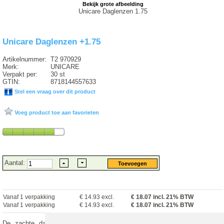
Bekijk grote afbeelding
Unicare Daglenzen 1.75
Unicare Daglenzen +1.75
Artikelnummer:
T2 970929
Merk:
UNICARE
Verpakt per:
30 st
GTIN:
8718144557633
Stel een vraag over dit product
Voeg product toe aan favorieten
Aantal:
Vanaf 1 verpakking
€ 14.93 excl.
€
18.07
incl. 21% BTW
Vanaf 1 verpakking
€ 14.93 excl.
€ 18.07 incl. 21% BTW
De zachte daglenzen van Unicare zijn lenzen van hoge kwaliteit met