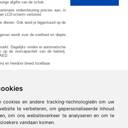
eurige afgifte van de schok.
nimatie ondersteuning precies aan, in
 het LCD-scherm vertoond.
e dienen. Ook word je bijgestuurd op de
geven wordt over de snelheid en diepte
 markt. Dagelijks vinden er automatische
 op de restcapaciteit van de batterij.
 AED.
len) en hierdoor breed inzetbaar.
fig of vochtig is. Je kunt deze AED dus
 Cardiac Science Powerheart G5 automaat
cookies
ting van zelfs de meest zwakke hartslag
n cookies en andere tracking-technologieën om uw
website te verbeteren, om gepersonaliseerde inhoud
-Partner vangt je op en leest de AED uit,
nen, om ons websiteverkeer te analyseren en om te
ezoekers vandaan komen.