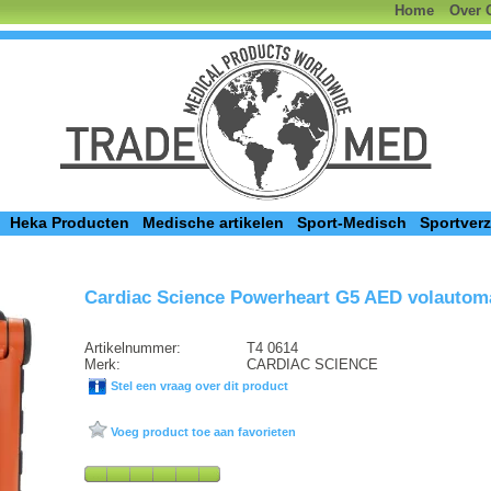
Home
Over 
Heka Producten
Medische artikelen
Sport-Medisch
Sportver
Cardiac Science Powerheart G5 AED volautom
Artikelnummer:
T4 0614
Merk:
CARDIAC SCIENCE
Stel een vraag over dit product
Voeg product toe aan favorieten