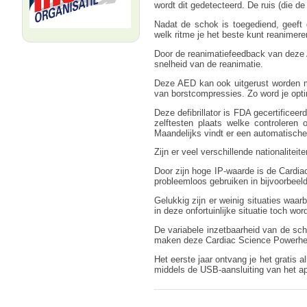
wordt dit gedetecteerd. De ruis (die d
Nadat de schok is toegediend, geeft
welk ritme je het beste kunt reanimer
Door de reanimatiefeedback van deze A
snelheid van de reanimatie.
Deze AED kan ook uitgerust worden me
van borstcompressies. Zo word je opti
Deze defibrillator is FDA gecertificee
zelftesten plaats welke controleren 
Maandelijks vindt er een automatische
Zijn er veel verschillende nationaliteit
Door zijn hoge IP-waarde is de Cardia
probleemloos gebruiken in bijvoorbeel
Gelukkig zijn er weinig situaties wa
in deze onfortuinlijke situatie toch wor
De variabele inzetbaarheid van de sch
maken deze Cardiac Science Powerhea
Het eerste jaar ontvang je het gratis a
middels de USB-aansluiting van het a