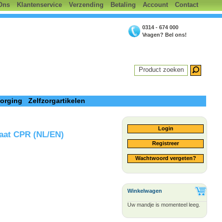
Ons
Klantenservice
Verzending
Betaling
Account
Contact
0314 - 674 000
Vragen? Bel ons!
Product zoeken
zorging
Zelfzorgartikelen
Login
aat CPR (NL/EN)
Registreer
Wachtwoord vergeten?
Winkelwagen
Uw mandje is momenteel leeg.