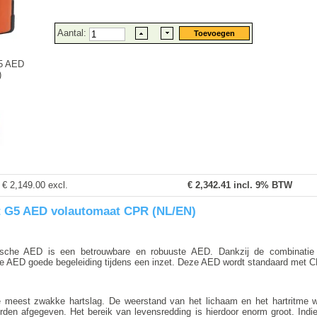
Aantal:
G5 AED
)
€ 2,149.00 excl.
€
2,342.41
incl. 9% BTW
t G5 AED volautomaat CPR (NL/EN)
sche AED is een betrouwbare en robuuste AED. Dankzij de combinatie v
ze AED goede begeleiding tijdens een inzet. Deze AED wordt standaard met C
 meest zwakke hartslag. De weerstand van het lichaam en het hartritme w
orden afgegeven. Het bereik van levensredding is hierdoor enorm groot. Indi