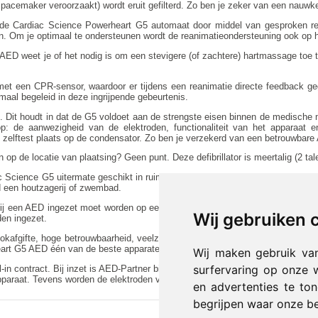
e pacemaker veroorzaakt) wordt eruit gefilterd. Zo ben je zeker van een nauwk
 de Cardiac Science Powerheart G5 automaat door middel van gesproken rea
en. Om je optimaal te ondersteunen wordt de reanimatieondersteuning ook op
ED weet je of het nodig is om een stevigere (of zachtere) hartmassage toe t
t een CPR-sensor, waardoor er tijdens een reanimatie directe feedback ge
maal begeleid in deze ingrijpende gebeurtenis.
rd. Dit houdt in dat de G5 voldoet aan de strengste eisen binnen de medische
op: de aanwezigheid van de elektroden, functionaliteit van het apparaat en
 zelftest plaats op de condensator. Zo ben je verzekerd van een betrouwbare
en op de locatie van plaatsing? Geen punt. Deze defibrillator is meertalig (2 ta
c Science G5 uitermate geschikt in ruimtes waar het meer dan gemiddeld stof
d een houtzagerij of zwembad.
arbij een AED ingezet moet worden op een kind. Door het kinderprotocol kan
Wij gebruiken 
den ingezet.
okafgifte, hoge betrouwbaarheid, veelzijdige plaatsingsmogelijkheden en me
rt G5 AED één van de beste apparaten op de markt.
Wij maken gebruik va
surfervaring op onze 
ll-in contract. Bij inzet is AED-Partner binnen 6 uur op locatie ter plekke. AED
pparaat. Tevens worden de elektroden vervangen.
en advertenties te to
begrijpen waar onze b