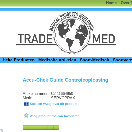
Home
Over 
Heka Producten
Medische artikelen
Sport-Medisch
Sportver
Accu-Chek Guide Controleoplossing
Artikelnummer:
C2 11664950
Merk:
SERVOPRAX
Stel een vraag over dit product
Voeg product toe aan favorieten