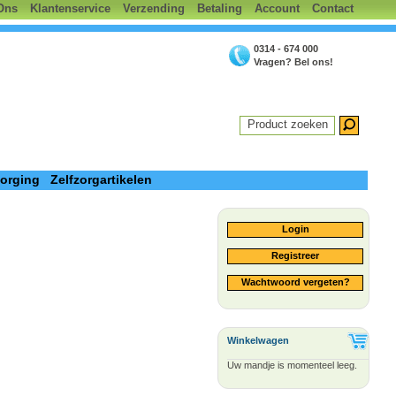
Ons
Klantenservice
Verzending
Betaling
Account
Contact
0314 - 674 000
Vragen? Bel ons!
Product zoeken
zorging
Zelfzorgartikelen
Login
Registreer
Wachtwoord vergeten?
Winkelwagen
Uw mandje is momenteel leeg.