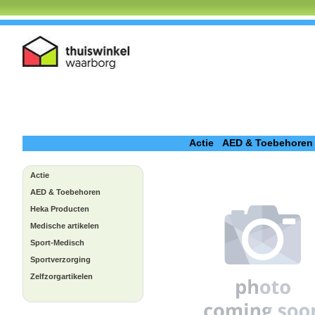
Actie
AED & Toebehoren
Actie
AED & Toebehoren
Heka Producten
Medische artikelen
Sport-Medisch
Sportverzorging
Zelfzorgartikelen