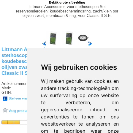
Bekijk grote afbeelding
Littmann Accessoires voor stethoscopen Set
reserveonderdelen: koudebeschermingsring, zacht/klein oor
olijven zwart, membraan & ring, voor Classic II S.E.
Littmann Accessoires voor
stethoscopen Set reserveonderdelen:
koudebeschermingsring, zacht/klein oor
Wij gebruiken cookies
olijven zwart, membraan & ring, voor
Classic II S.E.
Wij maken gebruik van cookies en
Artikelnummer:
G5 40005
andere tracking-technologieën om
Merk:
3M-MEDICA
GTIN:
0707387772963
uw surfervaring op onze website
Stel een vraag over dit product
te verbeteren, om
gepersonaliseerde inhoud en
Voeg product toe aan favorieten
advertenties te tonen, om ons
websiteverkeer te analyseren en
om te begrijpen waar onze