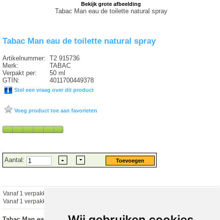
Bekijk grote afbeelding
Tabac Man eau de toilette natural spray
Tabac Man eau de toilette natural spray
Artikelnummer:
T2 915736
Merk:
TABAC
Verpakt per:
50 ml
GTIN:
4011700449378
Stel een vraag over dit product
Voeg product toe aan favorieten
Aantal:
Vanaf 1 verpakking
€ 17.56 excl.
€
21.25
incl. 21% BTW
Vanaf 1 verpakking
€ 17.56 excl.
€ 21.25 incl. 21% BTW
Wij gebruiken cookies
Tabac Man eau de toilette natural spray