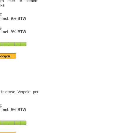
 om mee te nemen.
uks
g:
4 incl. 9% BTW
g:
4 incl. 9% BTW
fructose Verpakt per
g:
3 incl. 9% BTW