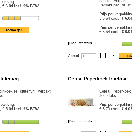
handig verpakt
rpakking:
Verpakt per 196 st
.,
€ 6.04 incl. 9% BTW
Prijs per verpakkin
€ 5.54 excl.,
€ 6.0
Prijs per verpakkin
€ 5.54 excl.,
€ 6.0
[Productdetails...]
Aantal:
lutenvrij
Cereal Peperkoek fructose
ijtkoekjes glutenvrij Verpakt
Cereal Peperkoek 
ks
300 stuks
rpakking:
Prijs per verpakkin
.,
€ 5.04 incl. 9% BTW
€ 3.70 excl.,
€ 4.0
[Productdetails...]