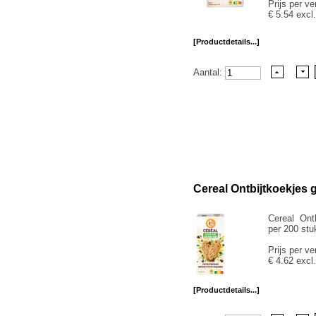
Prijs per ve
€ 5.54 excl
[Productdetails...]
Aantal:
Cereal Ontbijtkoekjes g
Cereal Ontb
per 200 stu
Prijs per ve
€ 4.62 excl
[Productdetails...]