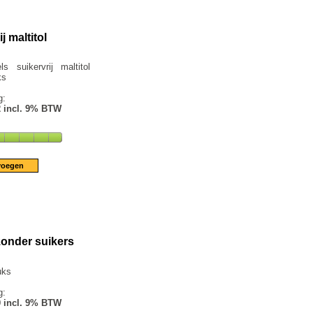
j maltitol
ls suikervrij maltitol
ks
g:
2 incl. 9% BTW
zonder suikers
uks
g:
0 incl. 9% BTW