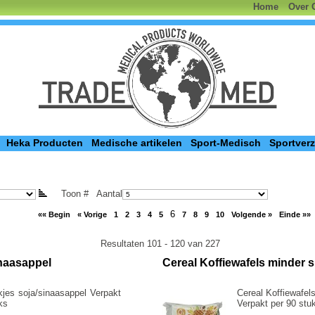
Home
Over 
Heka Producten
Medische artikelen
Sport-Medisch
Sportver
Toon #
Aantal
6
«« Begin
« Vorige
1
2
3
4
5
7
8
9
10
Volgende »
Einde »»
Resultaten 101 - 120 van 227
inaasappel
Cereal Koffiewafels minder su
jes soja/sinaasappel Verpakt
Cereal Koffiewafels
ks
Verpakt per 90 stu