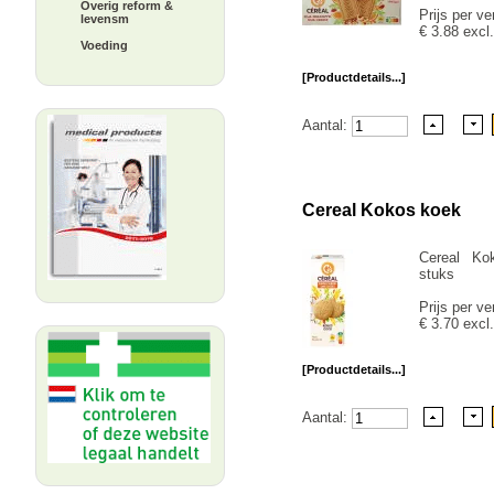
Overig reform &
Prijs per ve
levensm
€ 3.88 excl
Voeding
[Productdetails...]
Aantal:
Cereal Kokos koek
Cereal Ko
stuks
Prijs per ve
€ 3.70 excl
[Productdetails...]
Aantal: