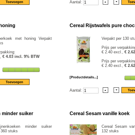
Aantal:
 honing
Cereal Rijstwafels pure cho
perkoek met honing Verpakt
Verpakt per 130 st
ks
Prijs per verpakkin
rpakking:
€ 2.40 excl.,
€ 2.6
.,
€ 4.03 incl. 9% BTW
Prijs per verpakkin
€ 2.40 excl.,
€ 2.6
[Productdetails...]
Aantal:
 minder suiker
Cereal Sesam vanille koek
ijnenkoeken minder suiker
Cereal Sesam vani
 360 stuks
132 stuks