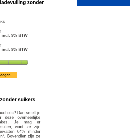
ladevulling zonder
uks
g:
0 incl. 9% BTW
g:
0 incl. 9% BTW
 zonder suikers
coholic? Dan smelt je
r deze overheerlijke
ecakes. Je mag er
ullen, want ze zijn
 bevatten 64% minder
n*. Bovendien zijn ze