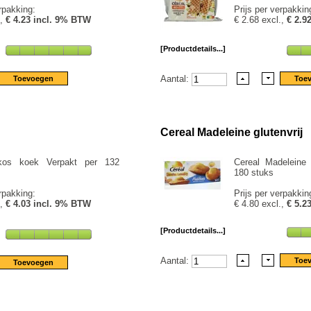
rpakking:
Prijs per verpakkin
.,
€ 4.23 incl. 9% BTW
€ 2.68 excl.,
€ 2.9
[Productdetails...]
Aantal:
Cereal Madeleine glutenvrij
kos koek Verpakt per 132
Cereal Madeleine g
180 stuks
rpakking:
Prijs per verpakkin
.,
€ 4.03 incl. 9% BTW
€ 4.80 excl.,
€ 5.2
[Productdetails...]
Aantal: