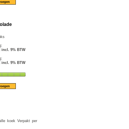
colade
uks
g:
2 incl. 9% BTW
g:
2 incl. 9% BTW
lle koek Verpakt per