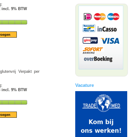
g:
2 incl. 9% BTW
lutenvrij Verpakt per
Vacature
g:
3 incl. 9% BTW