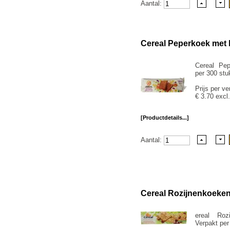
Aantal:
Cereal Peperkoek met
Cereal Pe
per 300 stu
Prijs per ve
€ 3.70 excl
[Productdetails...]
Aantal:
Cereal Rozijnenkoeken
ereal Roz
Verpakt per