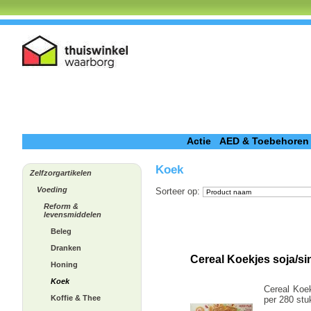
Actie
AED & Toebehoren
Koek
Zelfzorgartikelen
Voeding
Sorteer op
:
Reform &
levensmiddelen
Beleg
Dranken
Cereal Koekjes soja/s
Honing
Koek
Cereal Koek
Koffie & Thee
per 280 stu