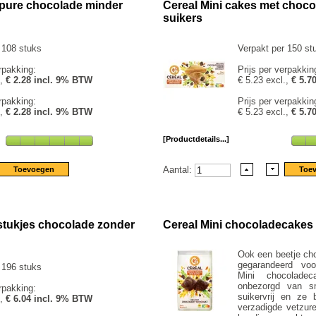
 pure chocolade minder
Cereal Mini cakes met choco
suikers
 108 stuks
Verpakt per 150 st
rpakking:
Prijs per verpakkin
.,
€ 2.28 incl. 9% BTW
€ 5.23 excl.,
€ 5.7
rpakking:
Prijs per verpakkin
.,
€ 2.28 incl. 9% BTW
€ 5.23 excl.,
€ 5.7
[Productdetails...]
Aantal:
 stukjes chocolade zonder
Cereal Mini chocoladecakes
Ook een beetje cho
gegarandeerd voo
 196 stuks
Mini chocolad
onbezorgd van sm
rpakking:
suikervrij en ze
.,
€ 6.04 incl. 9% BTW
verzadigde vetzure