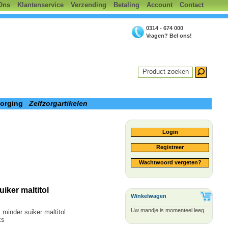
Ons
Klantenservice
Verzending
Betaling
Account
Contact
0314 - 674 000
Vragen? Bel ons!
Product zoeken
zorging
Zelfzorgartikelen
Login
Registreer
Wachtwoord vergeten?
iker maltitol
Winkelwagen
Uw mandje is momenteel leeg.
 minder suiker maltitol
ks