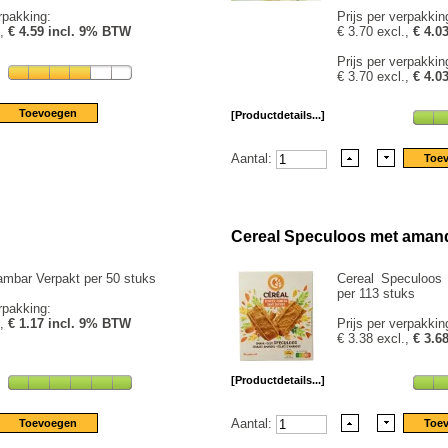
rpakking:
Prijs per verpakkin
.,
€ 4.59 incl. 9% BTW
€ 3.70 excl.,
€ 4.0
Prijs per verpakkin
€ 3.70 excl.,
€ 4.0
[Productdetails...]
Aantal:
Cereal Speculoos met aman
ambar Verpakt per 50 stuks
Cereal Speculoos
per 113 stuks
rpakking:
.,
€ 1.17 incl. 9% BTW
Prijs per verpakkin
€ 3.38 excl.,
€ 3.6
[Productdetails...]
Aantal: