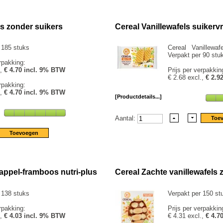
es zonder suikers
Cereal Vanillewafels suikervri
 185 stuks
Cereal Vanillewafe
Verpakt per 90 stu
rpakking:
.,
€ 4.70 incl. 9% BTW
Prijs per verpakkin
€ 2.68 excl.,
€ 2.9
rpakking:
.,
€ 4.70 incl. 9% BTW
[Productdetails...]
Aantal:
appel-framboos nutri-plus
Cereal Zachte vanillewafels 
 138 stuks
Verpakt per 150 st
rpakking:
Prijs per verpakkin
.,
€ 4.03 incl. 9% BTW
€ 4.31 excl.,
€ 4.7