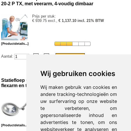
20-2 P TX, met veerarm, 4-voudig dimbaar
Prijs per stuk:
€ 939.75 excl.,
€ 1,137.10 incl. 21% BTW
[Productdetails...]
Aantal:
Wij gebruiken cookies
Statiefloep OPTILUX 10-2 P TX DERUNGS met
flexarm en trolley
Wij maken gebruik van cookies en
andere tracking-technologieën om
Prijs per stuk:
uw surfervaring op onze website
€ 884.63 excl.,
€ 1,070.40 incl. 21% BTW
te verbeteren, om
gepersonaliseerde inhoud en
advertenties te tonen, om ons
[Productdetails...]
websiteverkeer te analyseren en