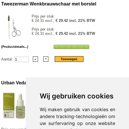
Tweezerman Wenkbrauwschaar met borstel
Prijs per stuk:
€ 24.31 excl.,
€ 29.42 incl. 21% BTW
Prijs per stuk:
€ 24.31 excl.,
€ 29.42 incl. 21% BTW
[Productdetails...]
Aantal:
Urban Veda Booster moringa oil
Wij gebruiken cookies
Verzorg jouw huid met deze natuurlijke
lichaamsolie van Urban Veda. Deze body oil bevat
hydraterende eigenschappen en kalmeert stijve
spieren. Verpakt per 15 stuks
Wij maken gebruik van cookies en
andere tracking-technologieën om
Prijs per verpakking:
€ 28.98 excl.,
€ 35.07 incl. 21% BTW
uw surfervaring op onze website