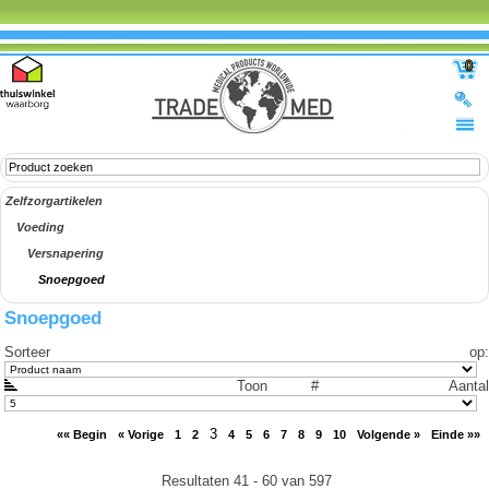
0
Zelfzorgartikelen
Voeding
Versnapering
Snoepgoed
Snoepgoed
Sorteer op
:
Toon #
Aantal
3
«« Begin
« Vorige
1
2
4
5
6
7
8
9
10
Volgende »
Einde »»
Resultaten 41 - 60 van 597