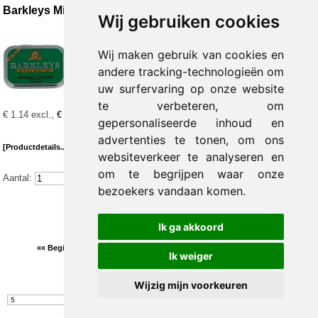
Barkleys Mints mini eucalypus
Wij gebruiken cookies
Eucalyptus pastilles met zoetstoffen. Verpakt per
15 stuks
Wij maken gebruik van cookies en
andere tracking-technologieën om
Prijs per verpakking:
€ 1.14 excl.,
€ 1.24 incl. 9% BTW
uw surfervaring op onze website
te verbeteren, om
Prijs per verpakking:
€ 1.14 excl.,
€ 1.24 incl. 9% BTW
gepersonaliseerde inhoud en
advertenties te tonen, om ons
[Productdetails...]
websiteverkeer te analyseren en
om te begrijpen waar onze
Aantal:
bezoekers vandaan komen.
Ik ga akkoord
3
«« Begin
« Vorige
1
2
4
5
6
7
8
9
10
Volgende »
Einde »»
Ik weiger
Wijzig mijn voorkeuren
Toon #
Aantal
Resultaten 41 - 60 van 597