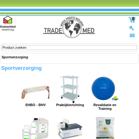
0
Sportverzorging
Sportverzorging
EHBO - BHV
Praktijkinrichting
Revalidatie en
Training