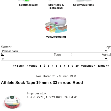
Sportmassage
Sporttape &
Sportverzorging
Bandages
Voetverzorging
Sorteer op
:
Toon #
Aantal
2
«« Begin
« Vorige
1
3
4
5
6
7
8
9
10
Volgende »
Einde »»
Resultaten 21 - 40 van 1904
Athlete Sock Tape 19 mm x 33 m rood Rood
Prijs per stuk:
€ 3.26 excl.,
€ 3.55 incl. 9% BTW