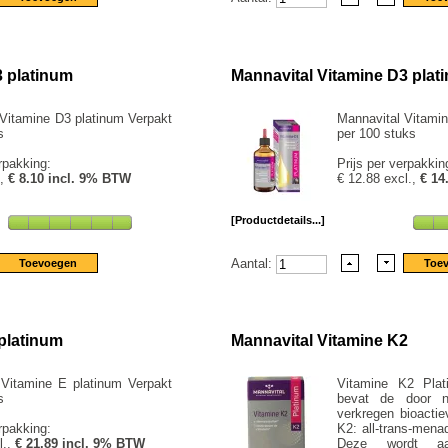
3 platinum
Mannavital Vitamine D3 plat
Vitamine D3 platinum Verpakt
Mannavital Vitamin
s
per 100 stuks
rpakking:
Prijs per verpakkin
.,
€ 8.10 incl. 9% BTW
€ 12.88 excl.,
€ 14
[Productdetails...]
Aantal:
platinum
Mannavital Vitamine K2
 Vitamine E platinum Verpakt
Vitamine K2 Plat
s
bevat de door nat
verkregen bioacti
rpakking:
K2: all-trans-mena
l.,
€ 21.89 incl. 9% BTW
Deze wordt a