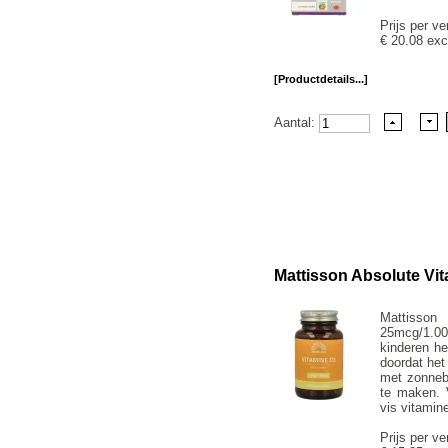
Prijs per ve
€ 20.08 exc
[Productdetails...]
Aantal:
Mattisson Absolute Vi
Mattisso
25mcg/1.00
kinderen he
doordat het
met zonneb
te maken. 
vis vitamin
Prijs per ve