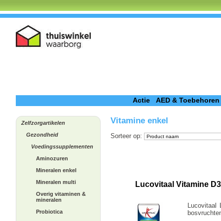
Actie
AED & Toebehoren
Vitamine enkel
Zelfzorgartikelen
Gezondheid
Sorteer op
:
Voedingssupplementen
Aminozuren
Mineralen enkel
Mineralen multi
Lucovitaal Vitamine D
Overig vitaminen &
mineralen
Lucovitaal
Probiotica
bosvruchte