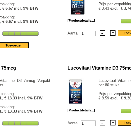
rpakking:
Prijs per verpakkin
.,
€ 6.67 incl. 9% BTW
€ 3.43 excl.,
€ 3.7
rpakking:
[Productdetails...]
.,
€ 6.67 incl. 9% BTW
Aantal:
3 75mcg
Lucovitaal Vitamine D3 75m
 Vitamine D3 75mcg Verpakt
Lucovitaal Vitami
ks
per 80 stuks
rpakking:
Prijs per verpakkin
l.,
€ 13.33 incl. 9% BTW
€ 8.59 excl.,
€ 9.3
rpakking:
[Productdetails...]
l.,
€ 13.33 incl. 9% BTW
Aantal: