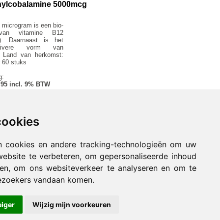
thylcobalamine 5000mcg
microgram is een bio-
van vitamine B12
). Daarnaast is het
ivere vorm van
. Land van herkomst:
 60 stuks
g:
.95 incl. 9% BTW
cookies
n cookies en andere tracking-technologieën om uw
website te verbeteren, om gepersonaliseerde inhoud
nen, om ons websiteverkeer te analyseren en om te
e »»
ezoekers vandaan komen.
eiger
Wijzig mijn voorkeuren