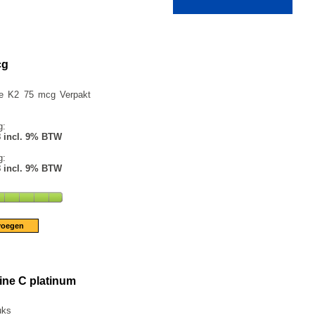
cg
ne K2 75 mcg Verpakt
g:
8 incl. 9% BTW
g:
8 incl. 9% BTW
ine C platinum
uks