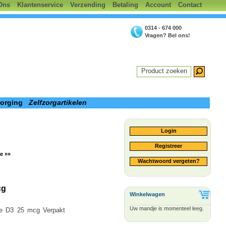
Ons
Klantenservice
Verzending
Betaling
Account
Contact
0314 - 674 000
Vragen? Bel ons!
Product zoeken
zorging
Zelfzorgartikelen
Login
Registreer
e »»
Wachtwoord vergeten?
cg
Winkelwagen
Uw mandje is momenteel leeg.
ne D3 25 mcg Verpakt