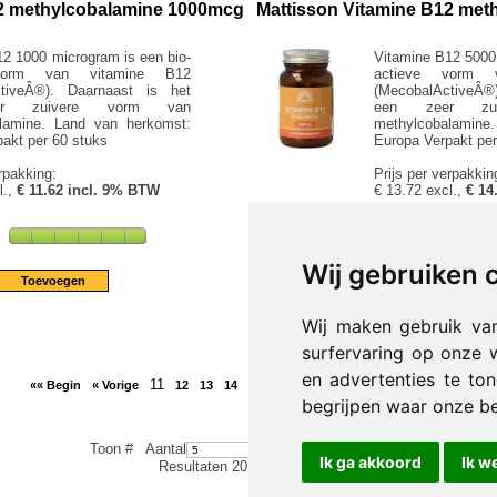
12 methylcobalamine 1000mcg
Mattisson Vitamine B12 me
2 1000 microgram is een bio-
Vitamine B12 5000 
vorm van vitamine B12
actieve vorm 
ctiveÂ®). Daarnaast is het
(MecobalActiveÂ®
r zuivere vorm van
een zeer zu
lamine. Land van herkomst:
methylcobalamine
akt per 60 stuks
Europa Verpakt per
rpakking:
Prijs per verpakkin
l.,
€ 11.62 incl. 9% BTW
€ 13.72 excl.,
€ 14
[Productdetails...]
Wij gebruiken 
Aantal:
Wij maken gebruik va
surfervaring op onze 
en advertenties te to
11
«« Begin
« Vorige
12
13
14
15
16
17
18
19
20
Volgende »
Eind
begrijpen waar onze b
Toon #
Aantal
Ik ga akkoord
Ik w
Resultaten 201 - 220 van 631