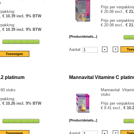
s
Prijs per verpakkin
rpakking:
€ 20.08 excl.,
€ 21
.,
€ 10.39 incl. 9% BTW
Prijs per verpakkin
rpakking:
€ 20.08 excl.,
€ 21
.,
€ 10.39 incl. 9% BTW
[Productdetails...]
Aantal:
12 platinum
Mannavital Vitamine C plati
 60 stuks
Mannavital Vitam
stuks
rpakking:
.,
€ 10.26 incl. 9% BTW
Prijs per verpakkin
€ 9.41 excl.,
€ 10.
[Productdetails...]
Aantal: