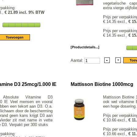
vegetarische cap
rpakking:
extra vierge olijfol
l.,
€ 21.89 incl. 9% BTW
Prijs per verpakkin
€ 14.35 excl.,
€ 15
Prijs per verpakkin
€ 14.35 excl.,
€ 15
[Productdetails...]
Aantal:
tamine D3 25mcg/1.000 IE
Mattisson Biotine 1000mcg
n Absolute Vitamine D3
Mattisson Biotine 
0 IE Veel mensen en vooral
ook wel vitamine
bben een tekort aan D3. O.a.
een hoge dosering.
 lichaam door de bescherming
rand geen kans krijgt D3 aan
Prijs per verpakkin
Verder zit met name in vette
€ 10.66 excl.,
€ 11
e D3. Verpakt per 300 stuks
Prijs per verpakkin
rpakking:
€ 10.66 excl.,
€ 11