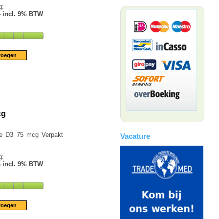
g:
4 incl. 9% BTW
cg
ne D3 75 mcg Verpakt
Vacature
g:
6 incl. 9% BTW