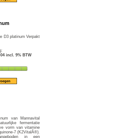
inum
e D3 platinum Verpakt
g:
.04 incl. 9% BTW
inum van Mannavital
uurlijke fermentatie
eve vorm van vitamine
quinone-7 (K2VitalÂ®).
angeboden in een