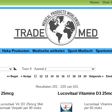
Home
Over 
Heka Producten
Medische artikelen
Sport-Medisch
Sportver
Toon #
Aantal
11
«« Begin
« Vorige
12
13
14
15
16
17
18
19
20
Volgende »
Eind
Resultaten 201 - 220 van 631
3 25mcg
Lucovitaal Vitamine D3 25m
 Lucovitaal Vit D3 25mcg Met
Lucovitaal Vitami
nsmaak Verpakt per 90 stuks
per 60 stuks