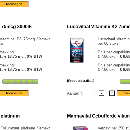
3 75mcg 3000IE
Lucovitaal Vitamine K2 75m
 Vitamine D3 75mcg Verpakt
Lucovitaal Vitami
ks
per 60 stuks
rpakking:
Prijs per verpakkin
l.,
€ 18.75 incl. 9% BTW
€ 7.96 excl.,
€ 8.6
rpakking:
Prijs per verpakkin
l.,
€ 18.75 incl. 9% BTW
€ 7.96 excl.,
€ 8.6
[Productdetails...]
Aantal:
 platinum
Mannavital Gebufferde vitam
 Foliumzuur platinum Verpakt
Verpakt per 250 st