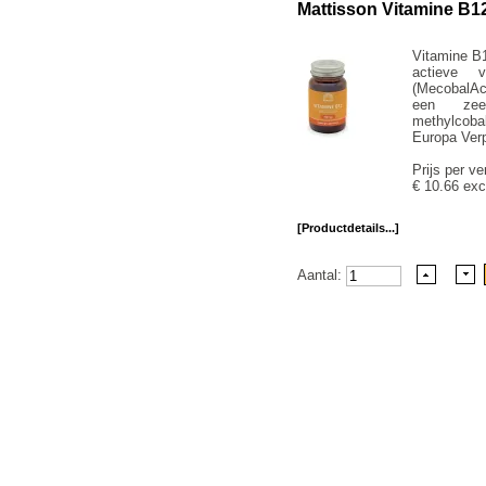
Mattisson Vitamine B
Vitamine B1
actieve 
(MecobalA
een zee
methylcoba
Europa Verp
Prijs per ve
€ 10.66 exc
[Productdetails...]
Aantal: