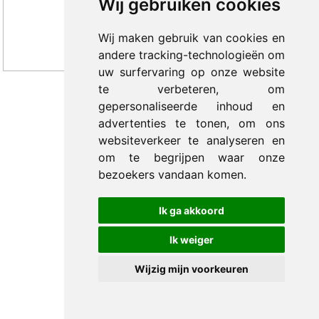
Wij gebruiken cookies
Wij maken gebruik van cookies en
andere tracking-technologieën om
uw surfervaring op onze website
te verbeteren, om
gepersonaliseerde inhoud en
© 2012-2026 Trade Med B.V. -
by Selious B.V.
advertenties te tonen, om ons
websiteverkeer te analyseren en
om te begrijpen waar onze
bezoekers vandaan komen.
Ik ga akkoord
Ik weiger
Wijzig mijn voorkeuren