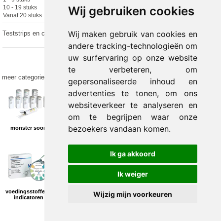
Wij gebruiken cookies
10 - 19 stuks
€ 18.30 excl.
€ 19.95 incl. 9% BTW
Vanaf 20 stuks
€ 17.90 excl.
€ 19.51 incl. 9% BTW
Wij maken gebruik van cookies en
Teststrips en controlevloeistof geschikt voor Accu-Chek Aviva en Nano.
andere tracking-technologieën om
uw surfervaring op onze website
te verbeteren, om
meer categorieën
gepersonaliseerde inhoud en
advertenties te tonen, om ons
websiteverkeer te analyseren en
om te begrijpen waar onze
bezoekers vandaan komen.
monster soort
test parameters
testapparaten
Ik ga akkoord
Ik weiger
voedingsstoffen -
Wijzig mijn voorkeuren
indicatoren