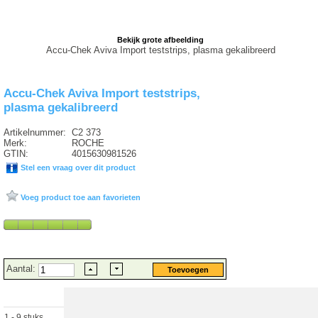
Bekijk grote afbeelding
Accu-Chek Aviva Import teststrips, plasma gekalibreerd
Accu-Chek Aviva Import teststrips,
plasma gekalibreerd
Artikelnummer:
C2 373
Merk:
ROCHE
GTIN:
4015630981526
Stel een vraag over dit product
Voeg product toe aan favorieten
Aantal:
1 - 9 stuks
€ 18.45 excl.
€
20.11
incl. 9% BTW