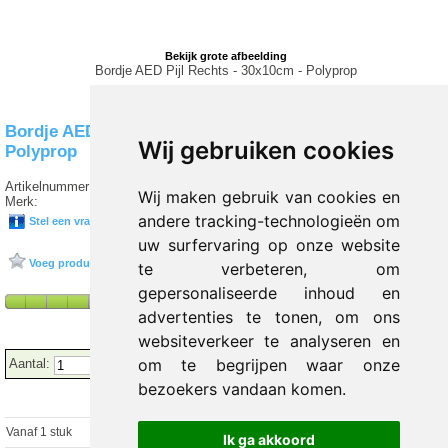
Bekijk grote afbeelding
Bordje AED Pijl Rechts - 30x10cm - Polyprop
Bordje AED Pijl Rechts - 30x10cm -
Wij gebruiken cookies
Polyprop
Artikelnummer:
T4 1159
Wij maken gebruik van cookies en
Merk:
andere tracking-technologieën om
Stel een vraag over dit product
uw surfervaring op onze website
Voeg product toe aan favorieten
te verbeteren, om
gepersonaliseerde inhoud en
advertenties te tonen, om ons
websiteverkeer te analyseren en
om te begrijpen waar onze
Aantal:
bezoekers vandaan komen.
Vanaf 1 stuk
€ 8.95 excl.
€
10.83
incl. 21% BTW
Ik ga akkoord