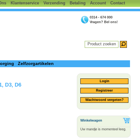
Ons
Klantenservice
Verzending
Betaling
Account
Contact
0314 - 674 000
Vragen? Bel ons!
Product zoeken
zorging
Zelfzorgartikelen
Login
1, D3, D6
Registreer
Wachtwoord vergeten?
Winkelwagen
Uw mandje is momenteel leeg.