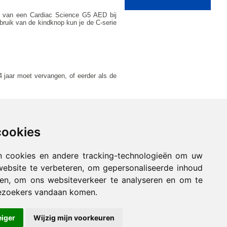
uik van een Cardiac Science G5 AED bij
bruik van de kindknop kun je de C-serie
4 jaar moet vervangen, of eerder als de
cookies
n cookies en andere tracking-technologieën om uw
geleidende gel kan na verloop van tijd
website te verbeteren, om gepersonaliseerde inhoud
ijd is voorzien van elektroden met een
nen, om ons websiteverkeer te analyseren en om te
ezoekers vandaan komen.
eiger
Wijzig mijn voorkeuren