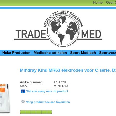
Home
Over 
Heka Producten
Medische artikelen
Sport-Medisch
Sportver
Mindray Kind MR63 elektroden voor C serie, D
Artikelnummer:
T4 1720
Merk:
MINDRAY
Stel een vraag over dit product
Voeg product toe aan favorieten