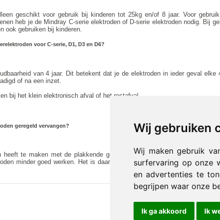
lleen geschikt voor gebruik bij kinderen tot 25kg en/of 8 jaar. Voor gebr
nen heb je de Mindray C-serie elektroden of D-serie elektroden nodig. Bij ge
n ook gebruiken bij kinderen.
erelektroden voor C-serie, D1, D3 en D6?
baarheid van 4 jaar. Dit betekent dat je de elektroden in ieder geval elke 
adigd of na een inzet.
 bij het klein elektronisch afval of het restafval.
Wij gebruiken 
roden geregeld vervangen?
Wij maken gebruik va
 heeft te maken met de plakkende gellaag die op de elektroden zit. Deze 
surfervaring op onze 
troden minder goed werken. Het is daarom van levensbelang dat jouw AED alt
en advertenties te to
begrijpen waar onze b
Ik ga akkoord
Ik w