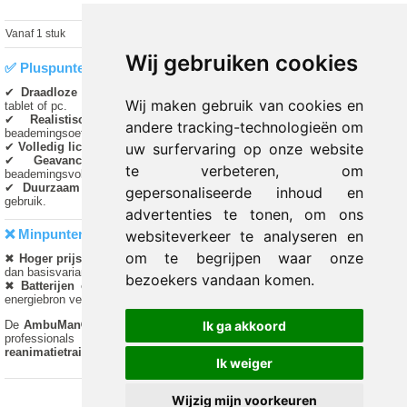
Vanaf 1 stuk
€ 2,937.00 excl.
€
3,553.77
incl. 21% BTW
Wij gebruiken cookies
✅ Pluspunten
✔
Draadloze verbinding
– Volledige controle en real-time feedback via
Wij maken gebruik van cookies en
tablet of pc.
✔
Realistische anatomie
– Levensechte borstcompressies en
andere tracking-technologieën om
beademingsoefeningen.
✔
Volledig lichaam
– Geschikt voor til- en positioneringsoefeningen.
uw surfervaring op onze website
✔
Geavanceerde feedback
– Inzicht in compressiediepte,
te verbeteren, om
beademingsvolume en handplaatsing.
✔
Duurzaam ontwerp
– Robuuste materialen geschikt voor intensief
gepersonaliseerde inhoud en
gebruik.
advertenties te tonen, om ons
❌ Minpunten
websiteverkeer te analyseren en
om te begrijpen waar onze
✖
Hoger prijssegment
– Geavanceerde technologie maakt de pop prijziger
dan basisvarianten.
bezoekers vandaan komen.
✖
Batterijen of stroom nodig
– Voor draadloze functionaliteiten is een
energiebron vereist.
De
AmbuMan® Wireless Full Body
is de perfecte keuze voor opleiders en
Ik ga akkoord
professionals die een
zeer geavanceerde en realistische
reanimatietraining
willen geven.
Ik weiger
Wijzig mijn voorkeuren