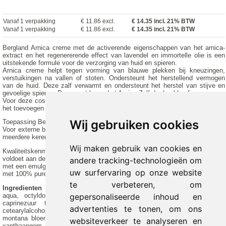
Vanaf 1 verpakking
€ 11.86 excl.
€
14.35
incl. 21% BTW
Vanaf 1 verpakking
€ 11.86 excl.
€ 14.35 incl. 21% BTW
Bergland Arnica creme met de activerende eigenschappen van het arnica-
extract en het regenererende effect van lavendel en immortelle olie is een
uitstekende formule voor de verzorging van huid en spieren.
Arnica creme helpt tegen vorming van blauwe plekken bij kneuzingen,
verstuikingen na vallen of stoten. Ondersteunt het herstellend vermogen
van de huid. Deze zalf verwarmt en ondersteunt het herstel van stijve en
gevoelige spieren. Daarnaast bevordert Arnica Zalf de doorbloeding.
Voor deze cosmetica gebruiken we zacht Allgäu bronwater, BIOAKTIV door
het toevoegen van waardevol organisch hooibloemextract.
Wij gebruiken cookies
Toepassing Bergland Arnica creme:
Voor externe behandeling royaal wrijven voor of na het sporten, indien nodig
meerdere keren per dag.
Wij maken gebruik van cookies en
Kwaliteitskenmerken Bergland Arnica creme:
voldoet aan de strikte richtlijnen voor gecontroleerde natuurlijke cosmetica
andere tracking-technologieën om
met een emulgator op natuurlijke basis
uw surfervaring op onze website
met 100% pure essentiële oliën
te verbeteren, om
Ingredienten
aqua, octyldodecanol, Olea europaea fruit olie *, glycerine, capryl /
gepersonaliseerde inhoud en
caprinezuur triglyceride, glycerylstearaat, polyglyceryl- 3 stearaat,
advertenties te tonen, om ons
cetearylalcohol, alcohol, Simmondsia Chinensis Seed Oil *, betaine, Arnica
montana bloem extract *, hayflower extract * Lavandula angustifolia olie,
websiteverkeer te analyseren en
xanthaangom, helicrysum italicum bloemolie, tocoferol, glyceryldibehenaat,