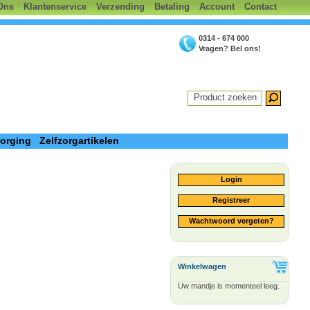
Ons
Klantenservice
Verzending
Betaling
Account
Contact
0314 - 674 000
Vragen? Bel ons!
Product zoeken
zorging
Zelfzorgartikelen
Login
Registreer
Wachtwoord vergeten?
Winkelwagen
Uw mandje is momenteel leeg.