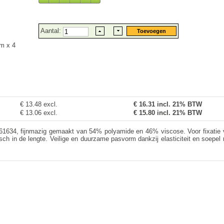
Aantal:
m x 4
€ 13.48 excl.
€
16.31
incl. 21% BTW
€ 13.06 excl.
€ 15.80 incl. 21% BTW
N 61634, fijnmazig gemaakt van 54% polyamide en 46% viscose. Voor fixati
ch in de lengte. Veilige en duurzame pasvorm dankzij elasticiteit en soepel 