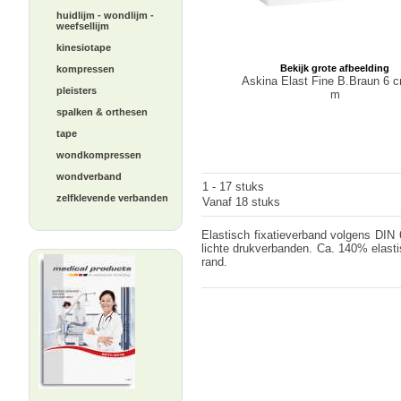
huidlijm - wondlijm -
weefsellijm
kinesiotape
Bekijk grote afbeelding
kompressen
Askina Elast Fine B.Braun 6 c
pleisters
m
spalken & orthesen
tape
wondkompressen
wondverband
1 - 17 stuks
zelfklevende verbanden
Vanaf 18 stuks
Elastisch fixatieverband volgens DI
lichte drukverbanden. Ca. 140% elastis
rand.