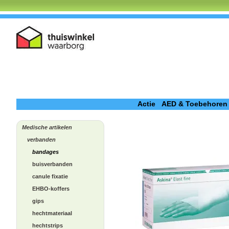
Actie
AED & Toebehoren
Medische artikelen
verbanden
bandages
buisverbanden
canule fixatie
EHBO-koffers
gips
hechtmateriaal
hechtstrips