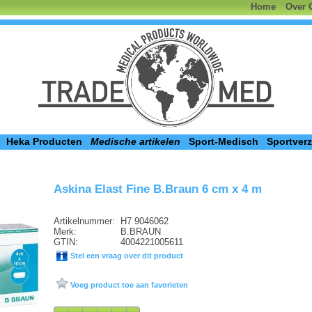
Home
Over 
Heka Producten
Medische artikelen
Sport-Medisch
Sportver
Askina Elast Fine B.Braun 6 cm x 4 m
Artikelnummer:
H7 9046062
Merk:
B.BRAUN
GTIN:
4004221005611
Stel een vraag over dit product
Voeg product toe aan favorieten