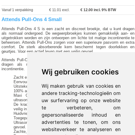
Vanaf 1 verpakking
€ 11.01 excl.
€
12.00
incl. 9% BTW
Attends Pull-Ons 4 Small
Attends Pull-Ons 4 S is een zacht en discreet broekje, dat u kunt dragen
als normaal ondergoed. De wegwerpbroekjes kunnen gemakkelijk aan- en
uitgetrokken worden en zijn ontworpen om lichte tot matige incontinentie te
beheersen. Attends Pull-Ons zorgen voor een superieure pasvorm en extra
comfort. De sterk absorberende kern beschermt tegen doorlekken en
geurtjes. Voor een actief leven met een veilig gevoel.
Attends Pull-Ons 4 S zijn zachte en discrete wegwerpbroekjes, die u kunt
dragen als normaal ondergoed. Ontwikkeld voor lichte tot matige
incontinentie.
Wij gebruiken cookies
Zacht en huidvriendelijk.
Eenvoudig aan- en uittrekken als normaal ondergoed.
Wij maken gebruik van cookies en
Uitstekende en nauwsluitende pasvorm.
100% ademend voor All-round Air Comfort.
andere tracking-technologieën om
Maxi Comfort Technologie. Volledig elastische heupband met
uw surfervaring op onze website
ultrasonische verbindingen.
De krachtige, absorberende kern sluit vocht en eventuele geurtjes
te verbeteren, om
veilig in.
Huidvriendelijk; getest en goedgekeurd door proderm, Instituut voor
gepersonaliseerde inhoud en
Toegepast Dermatologisch Onderzoek, Hamburg, Duitsland.
advertenties te tonen, om ons
Ultrasonic Bonding Technologie, zonder lijm, voor een extra zacht
gevoel.
websiteverkeer te analyseren en
Zachte, opstaande anti-lekrandjes beschermen tegen doorlekken.