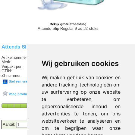
Bekijk grote afbeelding
Attends Slip Regular 9 xs 32 stuks
Attends Slip Regular 9 xs 32 stuks
Artikelnummer:
T3 53781
Wij gebruiken cookies
Merk:
ATTENDS
Verpakt per:
32 stuks
GTIN:
7332152205266
ZI-nummer:
16244184
Wij maken gebruik van cookies en
Stel een vraag over dit product
andere tracking-technologieën om
uw surfervaring op onze website
Voeg product toe aan favorieten
te verbeteren, om
gepersonaliseerde inhoud en
advertenties te tonen, om ons
websiteverkeer te analyseren en
Aantal:
om te begrijpen waar onze