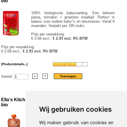
bio
100% biologische babyvoeding. Een lekkere
pasta, tomaten + groenten maaltijd. Perfect in
balans voor oudere baby"s en dreumesen. Vanaf 8
maanden. Verpakt per 190 stuks
Prijs per verpakking:
€ 2.69 excl.,
€ 2.93 incl. 9% BTW
Prijs per verpakking:
€ 2.69 excl.,
€ 2.93 incl. 9% BTW
[Productdetails...]
Aantal:
Ella's Kitchen Peaches & bananas 4 maand knijpzak
bio
Wij gebruiken cookies
Biologische perzik- en bananenpuree met
citroensapconcentraat Verpakt per 120 stuks
Wij maken gebruik van cookies en