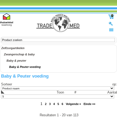
0
Zelfzorgartikelen
Zwangerschap & baby
Baby & peuter
Baby & Peuter voeding
Baby & Peuter voeding
Sorteer op
:
Toon #
Aantal
1
2
3
4
5
6
Volgende »
Einde »»
Resultaten 1 - 20 van 113