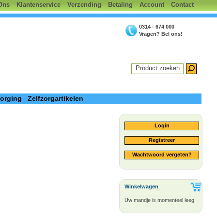
Ons
Klantenservice
Verzending
Betaling
Account
Contact
0314 - 674 000
Vragen? Bel ons!
Product zoeken
zorging
Zelfzorgartikelen
Login
Registreer
Wachtwoord vergeten?
Winkelwagen
Uw mandje is momenteel leeg.