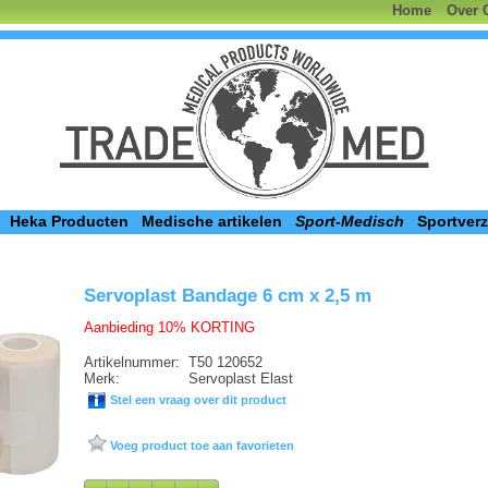
Home
Over 
Heka Producten
Medische artikelen
Sport-Medisch
Sportver
Servoplast Bandage 6 cm x 2,5 m
Aanbieding 10% KORTING
Artikelnummer:
T50 120652
Merk:
Servoplast Elast
Stel een vraag over dit product
Voeg product toe aan favorieten