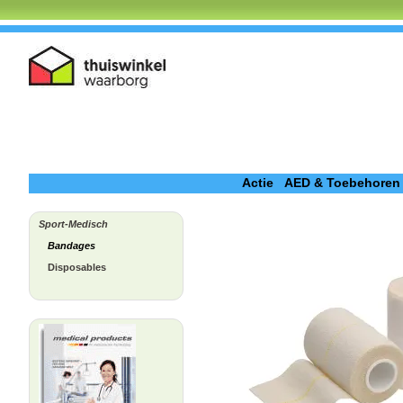
Actie
AED & Toebehoren
Sport-Medisch
Bandages
Disposables