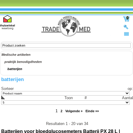
0
Medische artikelen
praktijk benodigdheden
batterijen
batterijen
Sorteer op
:
Toon #
Aantal
1
2
Volgende »
Einde »»
Resultaten 1 - 20 van 34
Batterijen voor bloedglucosemeters Batterij PX 28 L |