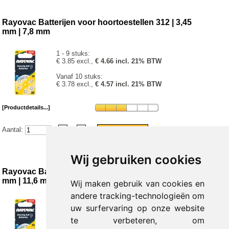
Rayovac Batterijen voor hoortoestellen 312 | 3,45
mm | 7,8 mm
1 - 9 stuks:
€ 3.85 excl.,
€ 4.66 incl. 21% BTW
Vanaf 10 stuks:
€ 3.78 excl.,
€ 4.57 incl. 21% BTW
[Productdetails...]
Aantal:
Wij gebruiken cookies
Rayovac Batterijen voor hoortoestellen 675 | 5,35
mm | 11,6 mm
Wij maken gebruik van cookies en
andere tracking-technologieën om
Verpakt per 10 stuks
uw surfervaring op onze website
Prijs per verpakking:
te verbeteren, om
€ 38.50 excl.,
€ 46.59 incl. 21% BTW