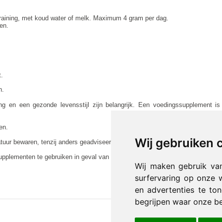
 training, met koud water of melk. Maximum 4 gram per dag.
en.
.
n.
ng en een gezonde levensstijl zijn belangrijk. Een voedingssupplement i
en.
Wij gebruiken 
uur bewaren, tenzij anders geadviseerd op het etiket.
plementen te gebruiken in geval van zwangerschap, lactatie, medicijngebrui
Wij maken gebruik va
surfervaring op onze 
en advertenties te to
begrijpen waar onze b