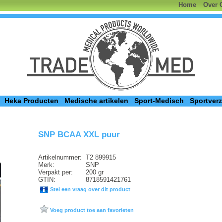
Home
Over 
Heka Producten
Medische artikelen
Sport-Medisch
Sportver
SNP BCAA XXL puur
Artikelnummer:
T2 899915
Merk:
SNP
Verpakt per:
200 gr
GTIN:
8718591421761
Stel een vraag over dit product
Voeg product toe aan favorieten