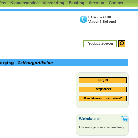
Ons
Klantenservice
Verzending
Betaling
Account
Contact
0314 - 674 000
Vragen? Bel ons!
Product zoeken
zorging
Zelfzorgartikelen
Login
Registreer
Wachtwoord vergeten?
Winkelwagen
Uw mandje is momenteel leeg.