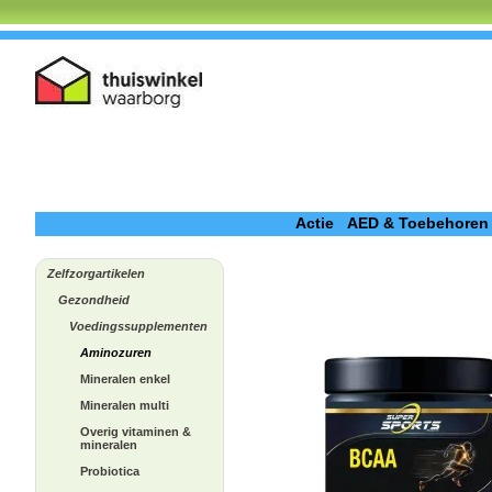
Actie
AED & Toebehoren
Zelfzorgartikelen
Gezondheid
Voedingssupplementen
Aminozuren
Mineralen enkel
Mineralen multi
Overig vitaminen &
mineralen
Probiotica