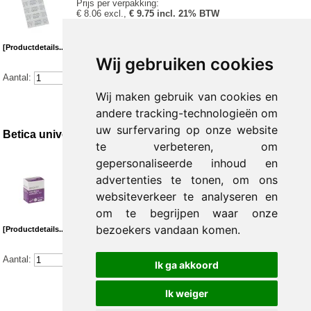
Prijs per verpakking:
€ 8.06 excl.,
€ 9.75 incl. 21% BTW
[Productdetails...]
Wij gebruiken cookies
Aantal:
Wij maken gebruik van cookies en
andere tracking-technologieën om
uw surfervaring op onze website
Betica universele lancetten 28G - 100 stuks
te verbeteren, om
gepersonaliseerde inhoud en
Verpakt per 100 stuks
advertenties te tonen, om ons
Prijs per verpakking:
websiteverkeer te analyseren en
€ 4.80 excl.,
€ 5.23 incl. 9% BTW
om te begrijpen waar onze
bezoekers vandaan komen.
[Productdetails...]
Aantal:
Ik ga akkoord
Ik weiger