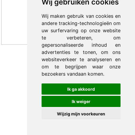
Wij gebruiken cookies
Wij maken gebruik van cookies en
andere tracking-technologieën om
uw surfervaring op onze website
te verbeteren, om
gepersonaliseerde inhoud en
advertenties te tonen, om ons
websiteverkeer te analyseren en
© 2012-2026 Trade Med B.V. -
by Selious B.V.
om te begrijpen waar onze
bezoekers vandaan komen.
Ik ga akkoord
Ik weiger
Wijzig mijn voorkeuren