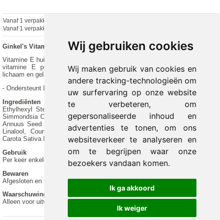
Vanaf 1 verpakking
€ 5.17 excl.
€
6.26
incl. 21% BTW
Vanaf 1 verpakking
€ 5.17 excl.
€ 6.26 incl. 21% BTW
Wij gebruiken cookies
Ginkel's Vitamine E huidolie
Vitamine E huidolie. Deze huidolie trekt snel in, is niet vettig en bevat 30 IE
vitamine E per ml, jojoba, bètacaroteen en calendula. Geschikt voor
Wij maken gebruik van cookies en
lichaam en gelaat.
andere tracking-technologieën om
- Ondersteunt herstel
uw surfervaring op onze website
Ingrediënten
te verbeteren, om
Ethylhexyl Stearate, Glycine Soja Oil, Decyl Oleate, Tocopheryl Acetate,
gepersonaliseerde inhoud en
Simmondsia Chinensis Seed Oil, Parfum, Bisabolol, Tocopherol, Helianthus
Annuus Seed Oil, Hydroxycitronellal, Calendula Officinalis Flower Extract,
advertenties te tonen, om ons
Linalool, Coumarin, Citronellol, Hexyl Cinnamal, Beta-Carotene, Daucus
websiteverkeer te analyseren en
Carota Sativa Root Extract, Alpha-Isomethyl Ionone, Geraniol, Eugenol.
om te begrijpen waar onze
Gebruik
Per keer enkele druppels zuinig inmasseren op de gewenste lichaamsdelen.
bezoekers vandaan komen.
Bewaren
Afgesloten en buiten bereik van kinderen bewaren.
Ik ga akkoord
Waarschuwingen
Alleen voor uitwendig gebruik.
Ik weiger