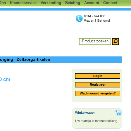
Ons
Klantenservice
Verzending
Betaling
Account
Contact
0314 - 674 000
Vragen? Bel ons!
Product zoeken
zorging
Zelfzorgartikelen
Login
60 cm
Registreer
Wachtwoord vergeten?
Winkelwagen
Uw mandje is momenteel leeg.