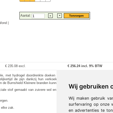
Aantal:
fond |
€ 235.08 excl.
€
256.24
incl. 9% BTW
iele, met hydrogel doordrenkte doeken voor het redden van mensen uit gev
gelijkertijd de pijn dankzij hun verkoelende werking. Dit zorgt voor een s
ijn de Burnshield Kleinere branden kunnen ook worden geblust met een reddi
Wij gebruiken 
ale stof gemaakt van zuivere wol en geïmpregneerd met Hydrogel. Elke red
Wij maken gebruik va
ergen.
surfervaring op onze 
 elke zak.
en advertenties te to