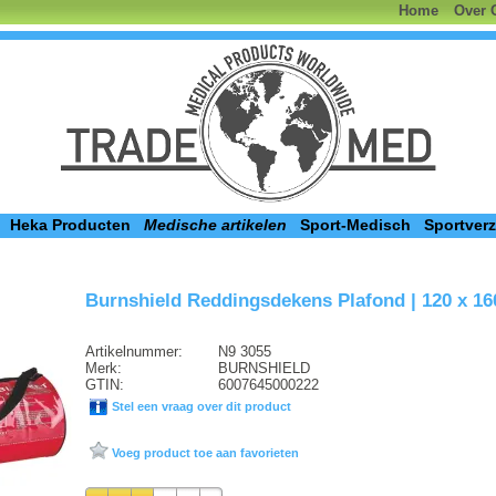
Home
Over 
Heka Producten
Medische artikelen
Sport-Medisch
Sportver
Burnshield Reddingsdekens Plafond | 120 x 1
Artikelnummer:
N9 3055
Merk:
BURNSHIELD
GTIN:
6007645000222
Stel een vraag over dit product
Voeg product toe aan favorieten