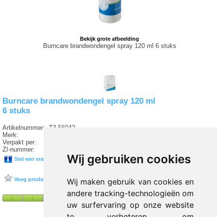
Bekijk grote afbeelding
Burncare brandwondengel spray 120 ml 6 stuks
Burncare brandwondengel spray 120 ml
6 stuks
Artikelnummer:
T3 56042
Merk:
VAN HEEK MEDICAL
Verpakt per:
6 stuks
ZI-nummer:
16829360
Wij gebruiken cookies
Stel een vraag over dit product
Voeg product toe aan favorieten
Wij maken gebruik van cookies en
andere tracking-technologieën om
uw surfervaring op onze website
te verbeteren, om