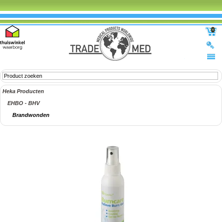
0
Heka Producten
EHBO - BHV
Brandwonden