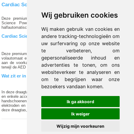
Cardiac Science Powerheart G5 Premium draagtas
Wij gebruiken cookies
Deze premium tas van Cardiac Science is geschikt voor de Cardiac
Science Powerheart G5 AED. De tas is geschikt voor zowel de
halfautomatische als volautomatische G5 AED.
Wij maken gebruik van cookies en
andere tracking-technologieën om
Cardiac Science Powerheart G5 Premium draagtas
uw surfervaring op onze website
te verbeteren, om
Deze premium AED-tas is geschikt voor de Cardiac Science Powerheart G5
gepersonaliseerde inhoud en
volautomaat en halfautomaat AED. Deze tas is zeer lichtgewicht en heeft
aan de voorkant een opening. Hierdoor kun je de AED altijd goed zien,
advertenties te tonen, om ons
terwijl de AED in de tas zit.
websiteverkeer te analyseren en
Wat zit er in een AED-tas?
om te begrijpen waar onze
bezoekers vandaan komen.
In deze draagtas kun je naast de een Powerheart G5 ook een set elektroden
en enkele accessoires bewaren. Denk aan een scheermesje, kledingschaar,
handschoenen, beademingsmasker en/of kiss of life. De G5 AED,
Ik ga akkoord
elektroden en accessoires zijn niet standaard inbegrepen bij aankoop van
deze draagtas, tenzij anders vermeld.
Ik weiger
Wijzig mijn voorkeuren