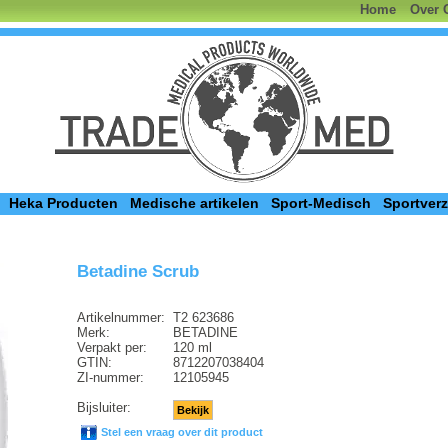
Home
Over 
Heka Producten
Medische artikelen
Sport-Medisch
Sportver
Betadine Scrub
Artikelnummer:
T2 623686
Merk:
BETADINE
Verpakt per:
120 ml
GTIN:
8712207038404
ZI-nummer:
12105945
Bijsluiter:
Bekijk
Stel een vraag over dit product