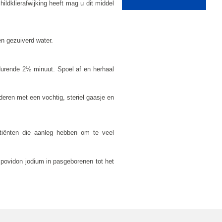
ildklierafwijking heeft mag u dit middel
n gezuiverd water.
edurende 2½ minuut. Spoel af en herhaal
deren met een vochtig, steriel gaasje en
atiënten die aanleg hebben om te veel
 povidon jodium in pasgeborenen tot het