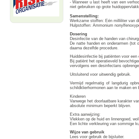
- Wanneer u last heeft van een verhoog
niet gebruiken op grote huidoppervlak
Samenstelling:
Werkzame stoffen: Eén milliliter van 
Hulpstoffen: Ammonium nonylfenoxypol
Dosering
Desinfectie van de handen van chirurg
De natte handen en onderarmen (tot o
daarna dezelfde procedure.
Huiddesinfectie bij patiënten voor een 
Bij patiënt het operatieveld bevochtig
vervolgens een desinfectans opbrenge
Uitsluitend voor uitwendig gebruik.
Vermijd regelmatig of langdurig opb
schildklierhormonen aan te maken en b
Kinderen
Vanwege het doorlaatbare karakter va
absolute minimum beperkt blijven.
Extra aanwijzing:
Vlekken op de huid en linnengoed, wol
Een lichte verkleuring van sommige k
Wijze van gebruik
Lees voor gebruik de bijsluiter.