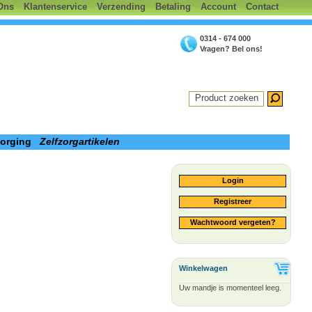
Ons
Klantenservice
Verzending
Betaling
Account
Contact
0314 - 674 000
Vragen? Bel ons!
Product zoeken
zorging
Zelfzorgartikelen
Login
Registreer
Wachtwoord vergeten?
Winkelwagen
Uw mandje is momenteel leeg.