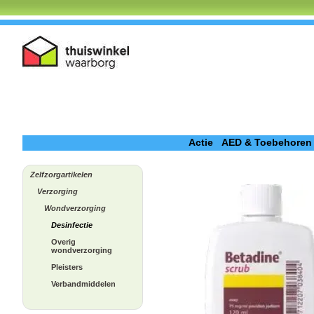
Actie
AED & Toebehoren
Zelfzorgartikelen
Verzorging
Wondverzorging
Desinfectie
Overig
wondverzorging
Pleisters
Verbandmiddelen