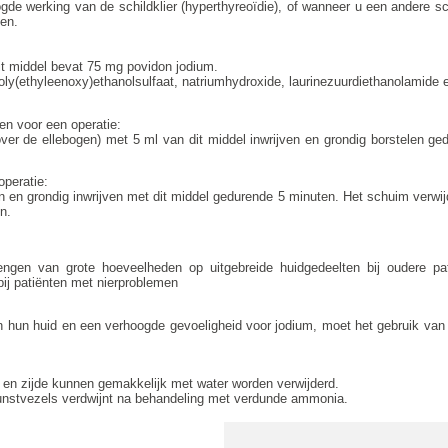
de werking van de schildklier (hyperthyreoïdie), of wanneer u een andere sch
ken.
dit middel bevat 75 mg povidon jodium.
y(ethyleenoxy)ethanolsulfaat, natriumhydroxide, laurinezuurdiethanolamide e
en voor een operatie:
ver de ellebogen) met 5 ml van dit middel inwrijven en grondig borstelen g
operatie:
en en grondig inwrijven met dit middel gedurende 5 minuten. Het schuim verwij
n.
rengen van grote hoeveelheden op uitgebreide huidgedeelten bij oudere p
ij patiënten met nierproblemen
n hun huid en een verhoogde gevoeligheid voor jodium, moet het gebruik van
 en zijde kunnen gemakkelijk met water worden verwijderd.
unstvezels verdwijnt na behandeling met verdunde ammonia.