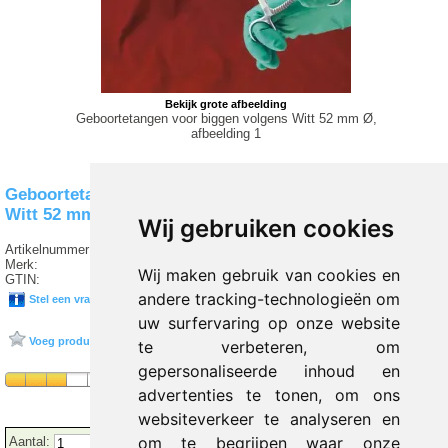
Bekijk grote afbeelding
Geboortetangen voor biggen volgens Witt 52 mm Ø,
afbeelding 1
Geboortetangen voor biggen volgens
Witt 52 mm Ø, afbeelding 1
Wij gebruiken cookies
Artikelnummer:
I5 321
Merk:
SERVOPRAX
Wij maken gebruik van cookies en
GTIN:
4052919025519
andere tracking-technologieën om
Stel een vraag over dit product
uw surfervaring op onze website
Voeg product toe aan favorieten
te verbeteren, om
gepersonaliseerde inhoud en
advertenties te tonen, om ons
websiteverkeer te analyseren en
om te begrijpen waar onze
Aantal: