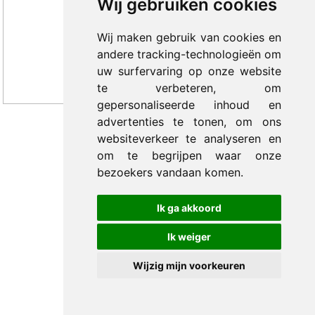
Wij gebruiken cookies
Wij maken gebruik van cookies en
andere tracking-technologieën om
uw surfervaring op onze website
te verbeteren, om
gepersonaliseerde inhoud en
advertenties te tonen, om ons
websiteverkeer te analyseren en
© 2012-2026 Trade Med B.V. -
by Selious B.V.
om te begrijpen waar onze
bezoekers vandaan komen.
Ik ga akkoord
Ik weiger
Wijzig mijn voorkeuren