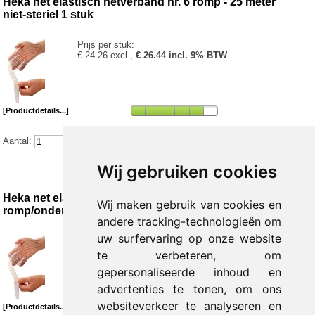
Heka net elastisch netverband nr. 6 romp - 25 meter
niet-steriel 1 stuk
Prijs per stuk:
€ 24.26 excl.,
€ 26.44 incl. 9% BTW
[Productdetails...]
Aantal:
Wij gebruiken cookies
Heka net elastisch netverband nr. 7
Wij maken gebruik van cookies en
romp/onderlichaam - 25 meter niet-steriel 1 stuk
andere tracking-technologieën om
uw surfervaring op onze website
Prijs per stuk:
€ 28.11 excl.,
€ 30.64 incl. 9% BTW
te verbeteren, om
gepersonaliseerde inhoud en
advertenties te tonen, om ons
websiteverkeer te analyseren en
[Productdetails...]