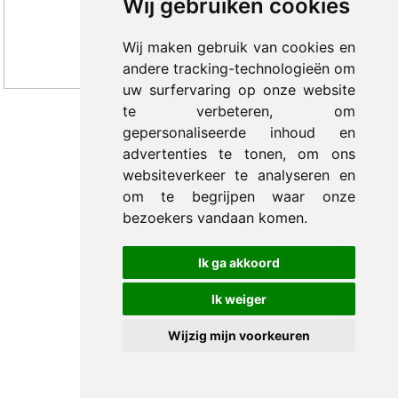
Wij gebruiken cookies
Wij maken gebruik van cookies en
andere tracking-technologieën om
uw surfervaring op onze website
te verbeteren, om
gepersonaliseerde inhoud en
© 2012-2026 Trade Med B.V. -
by Selious B.V.
advertenties te tonen, om ons
websiteverkeer te analyseren en
om te begrijpen waar onze
bezoekers vandaan komen.
Ik ga akkoord
Ik weiger
Wijzig mijn voorkeuren