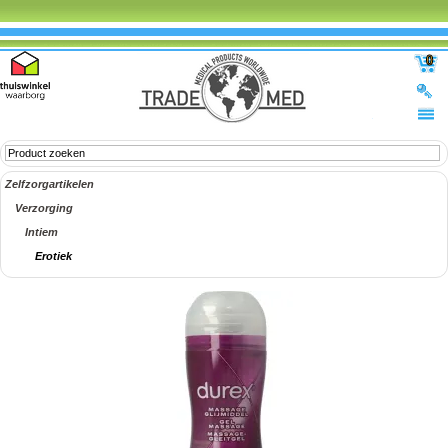
0
Zelfzorgartikelen
Verzorging
Intiem
Erotiek