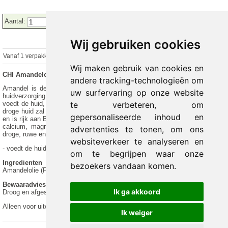
Aantal:
Wij gebruiken cookies
Vanaf 1 verpakking
€ 9.30 excl.
€
11.25
incl. 21% BTW
Wij maken gebruik van cookies en
CHI Amandelolie
andere tracking-technologieën om
Amandel is de meest gevraagde en gebruikte vette olie voor massage en
uw surfervaring op onze website
huidverzorging. Een bijna reukloze olie met goede huideigenschappen: het
te verbeteren, om
voedt de huid, beschermt de huid en houdt de huid soepel en elastisch. Een
droge huid zal minder schilferen. Zoete amandelolie bevat vooral oleïnezuur
gepersonaliseerde inhoud en
en is rijk aan B-vitamines en wat vitamine E. Verder bevat het mineralen als
calcium, magnesium, kalium en fosfor. Amandel olie is geschikt voor de
advertenties te tonen, om ons
droge, ruwe en gevoelige huid.
websiteverkeer te analyseren en
- voedt de huid, beschermt de huid en houdt de huid soepel en elastisch
om te begrijpen waar onze
Ingredienten
bezoekers vandaan komen.
Amandelolie (Prunus amygdalus var. dulcis) oil
Bewaaradvies
Ik ga akkoord
Droog en afgesloten bewaren, buiten bereik van kinderen.
Alleen voor uitwendig gebruik.
Ik weiger