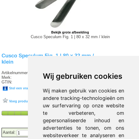
Bekijk grote afbeelding
Cusco Speculum Fig. 1 | 80 x 32 mm / klein
Cusco Speculum Fig. 1 | 80 x 32 mm /
klein
Artikelnummer:
I5 043
Wij gebruiken cookies
Merk:
SERVOPRAX
GTIN:
04052919024154
Stel een vraag over dit product
Wij maken gebruik van cookies en
andere tracking-technologieën om
Voeg product toe aan favorieten
uw surfervaring op onze website
te verbeteren, om
gepersonaliseerde inhoud en
advertenties te tonen, om ons
Aantal:
websiteverkeer te analyseren en