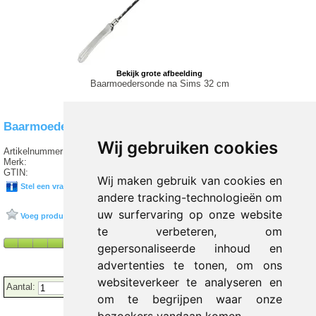
Bekijk grote afbeelding
Baarmoedersonde na Sims 32 cm
Baarmoedersonde na Sims 32 cm
Wij gebruiken cookies
Artikelnummer:
I5 740
Merk:
SERVOPRAX
GTIN:
04052919001971
Wij maken gebruik van cookies en
Stel een vraag over dit product
andere tracking-technologieën om
uw surfervaring op onze website
Voeg product toe aan favorieten
te verbeteren, om
gepersonaliseerde inhoud en
advertenties te tonen, om ons
websiteverkeer te analyseren en
Aantal:
om te begrijpen waar onze