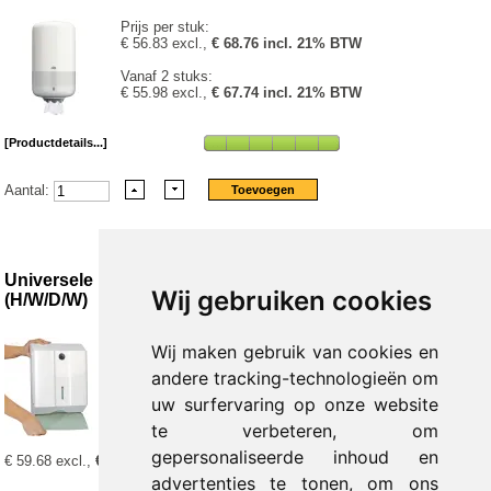
Prijs per stuk:
€ 56.83 excl.,
€ 68.76 incl. 21% BTW
Vanaf 2 stuks:
€ 55.98 excl.,
€ 67.74 incl. 21% BTW
[Productdetails...]
Aantal:
Universele handdoekdispenser 330 x 265 x 120 mm
Wij gebruiken cookies
(H/W/D/W)
1 - 2 stuks:
Wij maken gebruik van cookies en
€ 61.38 excl.,
€ 74.27 incl. 21% BTW
andere tracking-technologieën om
3 - 4 stuks:
uw surfervaring op onze website
€ 60.28 excl.,
€ 72.94 incl. 21% BTW
te verbeteren, om
Vanaf 5 stuks:
gepersonaliseerde inhoud en
€ 59.68 excl.,
€ 72.21 incl. 21% BTW
advertenties te tonen, om ons