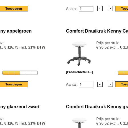
Aantal:
nny appelgroen
Comfort Draaikruk Kenny Ca
uk:
Prijs per stuk:
l.,
€ 116.79 incl. 21% BTW
€ 96.52 excl.,
€ 11
[Productdetails...]
Aantal:
ny glanzend zwart
Comfort Draaikruk Kenny graf
uk:
Prijs per stuk:
l.,
€ 116.79 incl. 21% BTW
€ 96.52 excl.,
€ 11