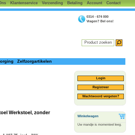
Ons
Klantenservice
Verzending
Betaling
Account
Contact
0314 - 674 000
Vragen? Bel ons!
Product zoeken
zorging
Zelfzorgartikelen
Login
Registreer
Wachtwoord vergeten?
oel Werkstoel, zonder
Winkelwagen
Uw mandje is momenteel leeg.