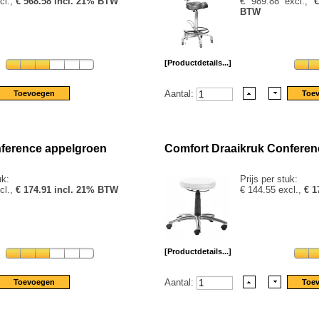
cl.,
€ 568.58 incl. 21% BTW
€ 989.88 excl.,
€
BTW
[Productdetails...]
Aantal:
nference appelgroen
Comfort Draaikruk Conferen
uk:
Prijs per stuk:
cl.,
€ 174.91 incl. 21% BTW
€ 144.55 excl.,
€ 1
[Productdetails...]
Aantal: