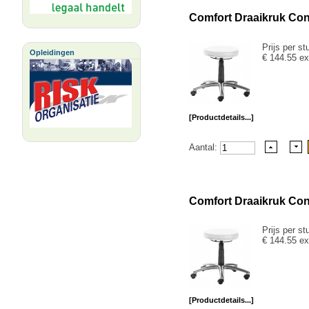
Comfort Draaikruk Con
Prijs per st
Opleidingen
€ 144.55 ex
[Productdetails...]
Aantal:
Comfort Draaikruk Conf
Prijs per st
€ 144.55 ex
[Productdetails...]