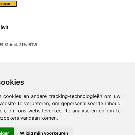
lwit
89.81 incl. 21% BTW
cookies
n cookies en andere tracking-technologieën om uw
website te verbeteren, om gepersonaliseerde inhoud
nen, om ons websiteverkeer te analyseren en om te
ezoekers vandaan komen.
eiger
Wijzig mijn voorkeuren