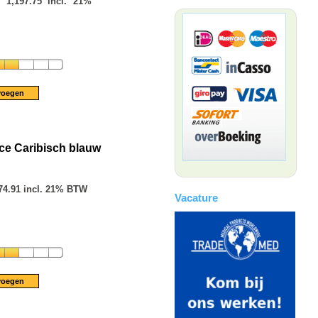
 1,197.75 incl. 21%
ce Caribisch blauw
74.91 incl. 21% BTW
Vacature