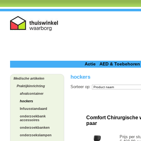
Actie
AED & Toebehoren
hockers
Medische artikelen
Praktijkinrichting
Sorteer op
:
afvalcontainer
hockers
Infuusstandaard
onderzoekbank
Comfort Chirurgische 
accessoires
paar
onderzoekbanken
onderzoekslampen
Prijs per st