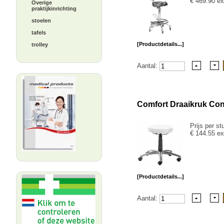
€ 469.90 ex
Overige
praktijkinrichting
stoelen
tafels
[Productdetails...]
trolley
Aantal:
Comfort Draaikruk Co
Prijs per st
€ 144.55 ex
[Productdetails...]
Aantal: