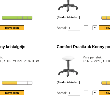
[Productdetails...]
Aantal:
y kristalgrijs
Comfort Draaikruk Kenny po
uk:
Prijs per stuk:
l.,
€ 116.79 incl. 21% BTW
€ 96.52 excl.,
€ 11
[Productdetails...]
Aantal: