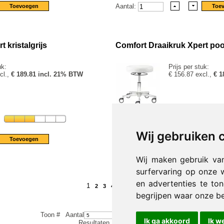
Aantal:
 kristalgrijs
Comfort Draaikruk Xpert poo
uk:
Prijs per stuk:
cl.,
€ 189.81 incl. 21% BTW
€ 156.87 excl.,
€ 1
[Productdetails...]
Wij gebruiken 
Aantal:
Wij maken gebruik va
surfervaring op onze 
en advertenties te to
1
2
3
4
Volgende »
Einde »»
begrijpen waar onze b
Toon #
Aantal
Ik ga akkoord
Ik w
Resultaten 1 - 20 van 63