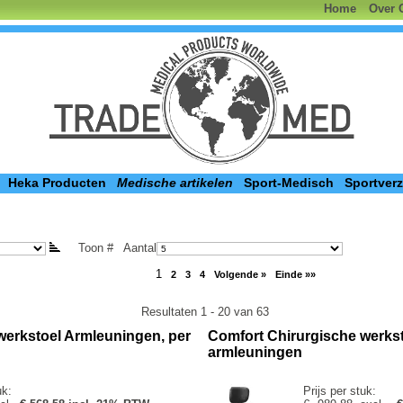
Home
Over 
Heka Producten
Medische artikelen
Sport-Medisch
Sportver
Toon #
Aantal
1
2
3
4
Volgende »
Einde »»
Resultaten 1 - 20 van 63
werkstoel Armleuningen, per
Comfort Chirurgische werkst
armleuningen
uk:
Prijs per stuk: