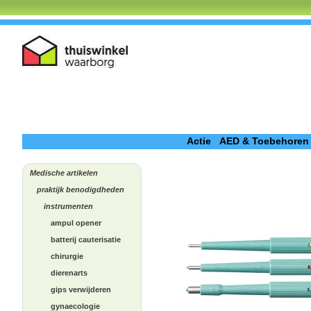
Actie
AED & Toebehoren
Medische artikelen
praktijk benodigdheden
instrumenten
ampul opener
batterij cauterisatie
chirurgie
dierenarts
gips verwijderen
gynaecologie