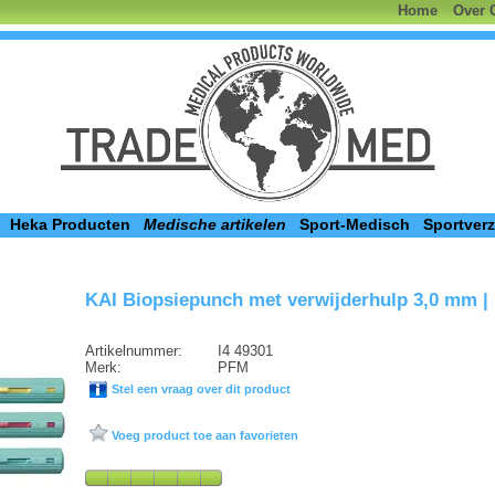
Home
Over 
Heka Producten
Medische artikelen
Sport-Medisch
Sportver
KAI Biopsiepunch met verwijderhulp 3,0 mm |
Artikelnummer:
I4 49301
Merk:
PFM
Stel een vraag over dit product
Voeg product toe aan favorieten