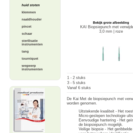
huid stoten
klemmen
naaldhouder
Bekijk grote afbeelding
KAI Biopsiepunch met verwijde
pincet
3,0 mm | roze
schaar
sterilisatie
instrumenten
tang
tourniquet
wegwerp
instrumenten
1 - 2 stuks
3 - 5 stuks
Vanaf 6 stuks
De Kai Met de biopsiepunch met verwij
worden genomen.
Uitstekende kwaliteit - Het roes
Micro-geslepen technologie ultr
Eenvoudige hantering - Het geï
de biopsiepunch mogelijk.
Veilige biopsie - Het geribbeld