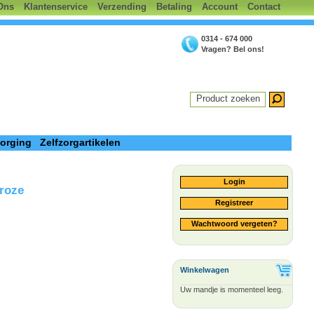
Ons
Klantenservice
Verzending
Betaling
Account
Contact
0314 - 674 000
Vragen? Bel ons!
Product zoeken
zorging
Zelfzorgartikelen
Login
 roze
Registreer
Wachtwoord vergeten?
Winkelwagen
Uw mandje is momenteel leeg.