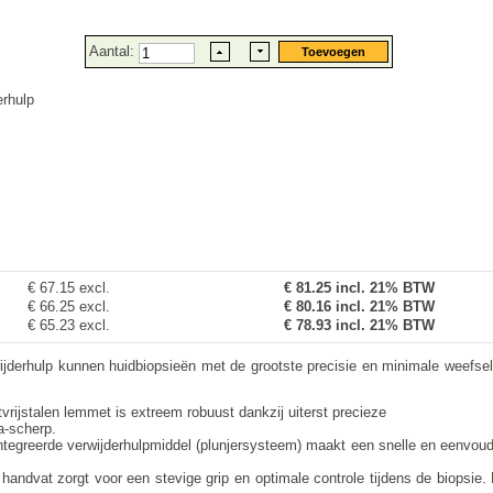
Aantal:
rhulp
€ 67.15 excl.
€
81.25
incl. 21% BTW
€ 66.25 excl.
€ 80.16 incl. 21% BTW
€ 65.23 excl.
€ 78.93 incl. 21% BTW
derhulp kunnen huidbiopsieën met de grootste precisie en minimale weefselt
tvrijstalen lemmet is extreem robuust dankzij uiterst precieze
a-scherp.
ntegreerde verwijderhulpmiddel (plunjersysteem) maakt een snelle en eenvoudi
e handvat zorgt voor een stevige grip en optimale controle tijdens de biopsi